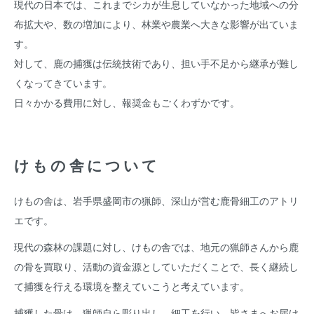
現代の日本では、これまでシカが生息していなかった地域への分
布拡大や、数の増加により、林業や農業へ大きな影響が出ていま
す。
対して、鹿の捕獲は伝統技術であり、担い手不足から継承が難し
くなってきています。
日々かかる費用に対し、報奨金もごくわずかです。
けもの舎について
けもの舎は、岩手県盛岡市の猟師、深山が営む鹿骨細工のアトリ
エです。
現代の森林の課題に対し、けもの舎では、地元の猟師さんから鹿
の骨を買取り、活動の資金源としていただくことで、長く継続し
て捕獲を行える環境を整えていこうと考えています。
捕獲した骨は、猟師自ら彫り出し、細工を行い、皆さまへお届け