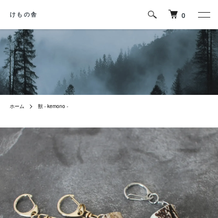
0
けもの舎
ホーム
獣 - kemono -