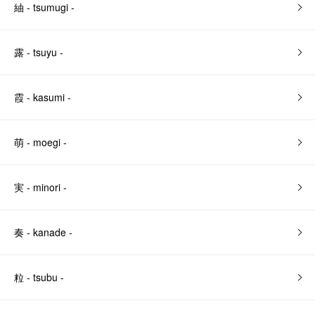
紬 - tsumugi -
露 - tsuyu -
霞 - kasumi -
萌 - moegi -
実 - minori -
奏 - kanade -
粒 - tsubu -