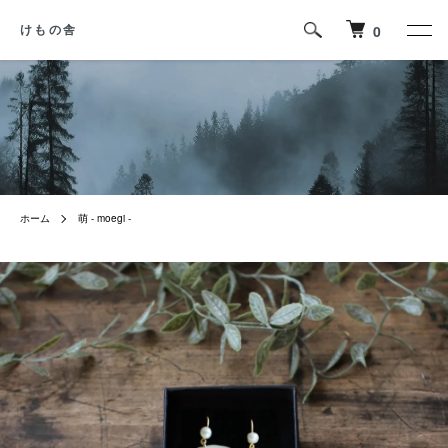
0
けもの舎
ホーム
萌 - moegi -