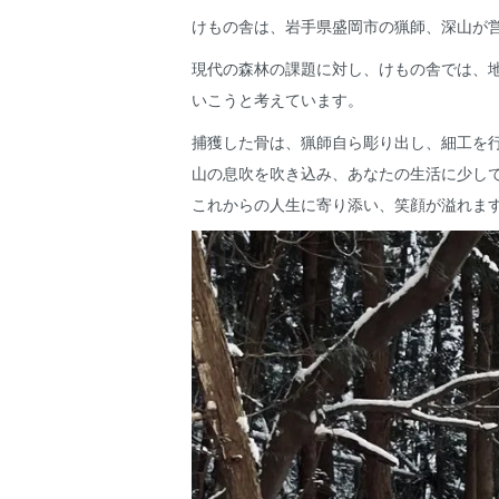
けもの舎は、岩手県盛岡市の猟師、深山が
現代の森林の課題に対し、けもの舎では、
いこうと考えています。
捕獲した骨は、猟師自ら彫り出し、細工を
山の息吹を吹き込み、あなたの生活に少し
これからの人生に寄り添い、笑顔が溢れま