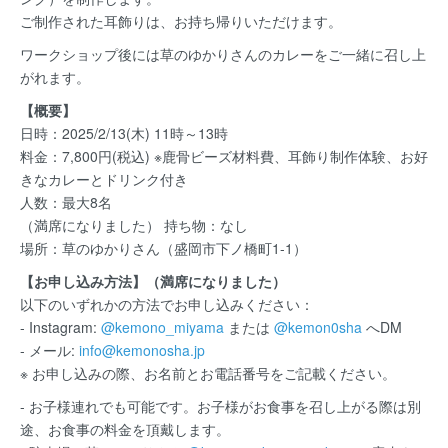
ご制作された耳飾りは、お持ち帰りいただけます。
ワークショップ後には草のゆかりさんのカレーをご一緒に召し上
がれます。
【概要】
日時：2025/2/13(木) 11時～13時
料金：7,800円(税込) ※鹿骨ビーズ材料費、耳飾り制作体験、お好
きなカレーとドリンク付き
人数：最大8名
（満席になりました） 持ち物：なし
場所：草のゆかりさん（盛岡市下ノ橋町1-1）
【お申し込み方法】（満席になりました）
以下のいずれかの方法でお申し込みください：
- Instagram:
@kemono_miyama
または
@kemon0sha
へDM
- メール:
info@kemonosha.jp
※ お申し込みの際、お名前とお電話番号をご記載ください。
- お子様連れでも可能です。お子様がお食事を召し上がる際は別
途、お食事の料金を頂戴します。