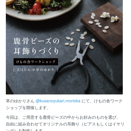
草のゆかりさん
@kusanoyukari.morioka
にて、けもの舎ワーク
ショップを開催します。
今回は、ご用意する鹿骨ビーズの中からお好みのものを選び、
自由に組み合わせてオリジナルの耳飾り（ピアスもしくはイヤリ
ング）を制作します。