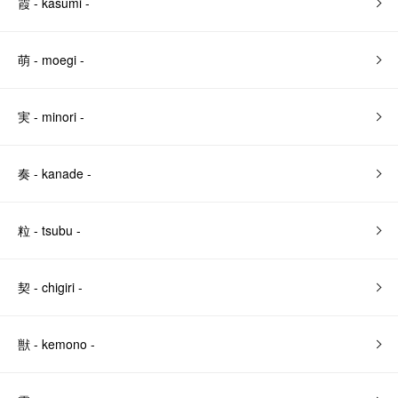
霞 - kasumi -
萌 - moegi -
実 - minori -
奏 - kanade -
粒 - tsubu -
契 - chigiri -
獣 - kemono -